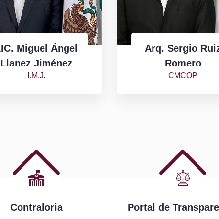
IC. Miguel Ángel
Arq. Sergio Rui
Llanez Jiménez
Romero
I.M.J.
CMCOP
Contraloria
Portal de Transpar