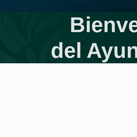
Bienve
del Ayu